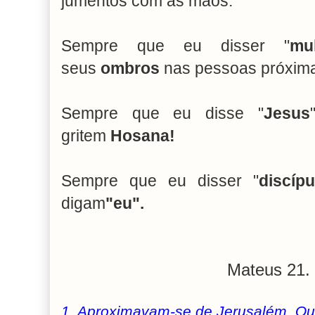
jumentos com as mãos.
Sempre que eu disser "
mul
seus
ombros
nas pessoas próxima
Sempre que eu disse "
Jesus
gritem
Hosana!
Sempre que eu disser "
discípu
digam
"eu".
Mateus 21. 
1. Aproximavam-se de Jerusalém. Qu