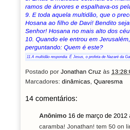
ramos de árvores e espalhava-os pel
9. E toda aquela multidão, que o pre
Hosana ao filho de Davi! Bendito se
Senhor! Hosana no mais alto dos céu
10. Quando ele entrou em Jerusalém,
perguntando: Quem é este?
11.A multidão respondia: É Jesus, o profeta de Nazaré da Gal
Postado por
Jonathan Cruz
às
13:28:
Marcadores:
dinâmicas
,
Quaresma
14 comentários:
Anônimo
16 de março de 2012 
caramba! Jonathan! tem 50 on l