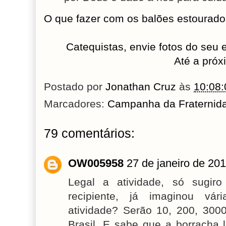
O que fazer com os balões estoura
Catequistas, envie fotos do se
Até a próx
Postado por
Jonathan Cruz
às
10:08:
Marcadores:
Campanha da Fraternid
79 comentários:
OW005958
27 de janeiro de 20
Legal a atividade, só sugiro
recipiente, já imaginou vár
atividade? Serão 10, 200, 300
Brasil. E sabe que a borracha