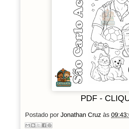
PDF - CLIQ
Postado por
Jonathan Cruz
às
09:43