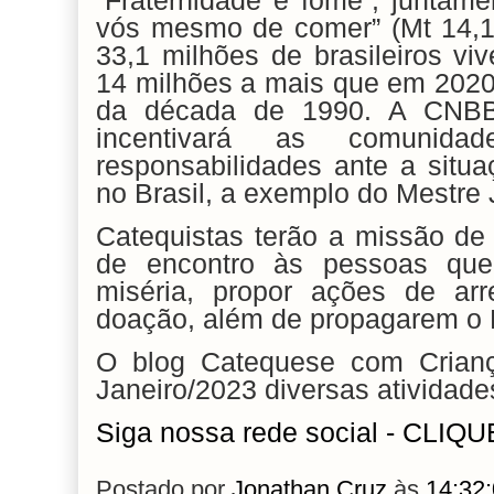
“Fraternidade e fome”, juntam
vós mesmo de comer” (Mt 14,1
33,1 milhões de brasileiros v
14 milhões a mais que em 2020
da década de 1990. A CNB
incentivará as comunid
responsabilidades ante a situ
no Brasil, a exemplo do Mestre 
Catequistas terão a missão de
de encontro às pessoas qu
miséria, propor ações de arr
doação, além de propagarem o 
O blog Catequese com Criança
Janeiro/2023 diversas atividad
Siga nossa rede social - CLIQ
Postado por
Jonathan Cruz
às
14:32