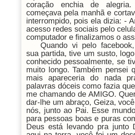
coração enchia de alegria
começava pela manhã e cortava
interrompido, pois ela dizia: -
acesso redes sociais pelo celul
computador e finalizamos o ass
Quando vi pelo facebook
sua partida, tive um susto, log
conhecido pessoalmente, se tiv
muito longo. Também pensei qu
mais apareceria do nada p
palavras dóceis como fazia que
me chamando de AMIGO. Quero
dar-lhe um abraço, Geiza, você
nós, junto ao Pai. Esse mund
para pessoas boas e puras co
Deus está levando pra junto 
aqui na terra, você foi um des