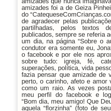
amizades que nunca imaginava
amizades foi a de Geiza Pinheir
do “CatequeseComCrianças.com
de agradecer pelas publicações
partilhadas, pelos textos 
publicados, sempre se referia a
um dia, na página “Sobre o au
condutor era somente eu, Jona
o facebook e por ele nos apr
sobre tudo: igreja, fé, ca
superações, política, vida pes
fazia pensar que amizade de v
perto, o carinho, afeto e amor v
como um raio. As vezes pos
meu perfil do facebook e log
“Bom dia, meu amigo! Que Deu
aquela “florzinha” (foto de se