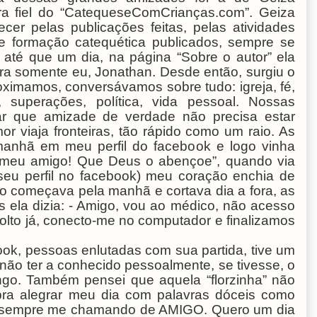
dora fiel do “CatequeseComCrianças.com”. Geiza
er pelas publicações feitas, pelas atividades
 de formação catequética publicados, sempre se
, até que um dia, na página “Sobre o autor” ela
ra somente eu, Jonathan. Desde então, surgiu o
oximamos, conversávamos sobre tudo: igreja, fé,
, superações, política, vida pessoal. Nossas
r que amizade de verdade não precisa estar
mor viaja fronteiras, tão rápido como um raio. As
manhã em meu perfil do facebook e logo vinha
, meu amigo! Que Deus o abençoe”, quando via
e seu perfil no facebook) meu coração enchia de
po começava pela manhã e cortava dia a fora, as
is ela dizia: - Amigo, vou ao médico, não acesso
 volto já, conecto-me no computador e finalizamos
ok, pessoas enlutadas com sua partida, tive um
 não ter a conhecido pessoalmente, se tivesse, o
ongo. Também pensei que aquela “florzinha” não
pra alegrar meu dia com palavras dóceis como
r, sempre me chamando de AMIGO. Quero um dia