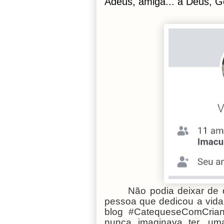
Adeus, amiga... a Deus, G
Não podia deixar de
pessoa que dedicou a vida
blog #CatequeseComCrian
nunca imaginava ter, u