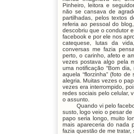
Pinheiro, leitora e segui
não se cansava de agradec
partilhadas, pelos textos
referia ao pessoal do blog
descobriu que o condutor e
facebook e por ele nos apr
catequese, lutas da vida
conversas me fazia pensa
perto, o carinho, afeto e a
vezes postava algo pela 
uma notificação “Bom dia
aquela “florzinha” (foto d
alegria. Muitas vezes o pa
vezes era interrompido, po
redes sociais pelo celular,
o assunto.
Quando vi pelo facebo
susto, logo veio o pesar de
papo seria longo, muito l
mais apareceria do nada 
fazia questão de me trata