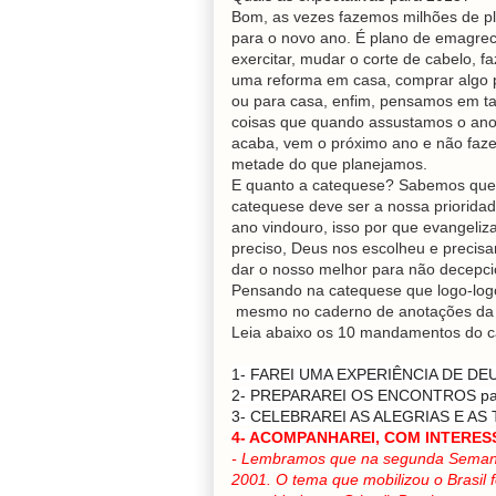
Bom, as vezes fazemos milhões de p
para o novo ano. É plano de emagrec
exercitar, mudar o corte de cabelo, fa
uma reforma em casa, comprar algo p
ou para casa, enfim, pensamos em t
coisas que quando assustamos o an
acaba, vem o próximo ano e não faz
metade do que planejamos.
E quanto a catequese? Sabemos que
catequese deve ser a nossa priorida
ano vindouro, isso por que evangeliza
preciso, Deus nos escolheu e precis
dar o nosso melhor para não decepci
Pensando na catequese que logo-logo 
mesmo no caderno de anotações da 
Leia abaixo os 10 mandamentos do ca
1- FAREI UMA EXPERIÊNCIA DE DEUS
2- PREPARAREI OS ENCONTROS para
3- CELEBRAREI AS ALEGRIAS E AS T
4- ACOMPANHAREI, COM INTERESSE
- Lembramos que na segunda Semana 
2001. O tema que mobilizou o Brasil 