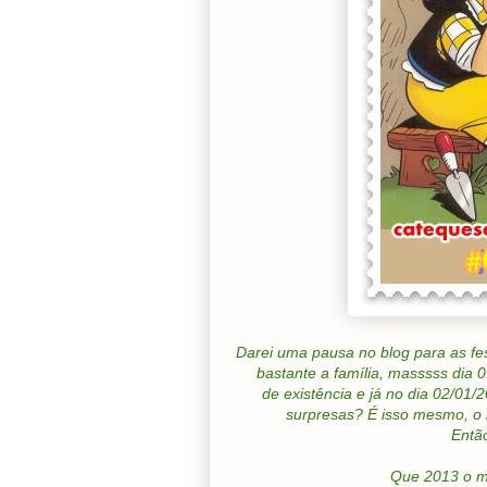
Darei uma pausa no blog para as fes
bastante a família, masssss dia
de existência e já no dia 02/01
surpresas? É isso mesmo, o b
Então
Que 2013 o m