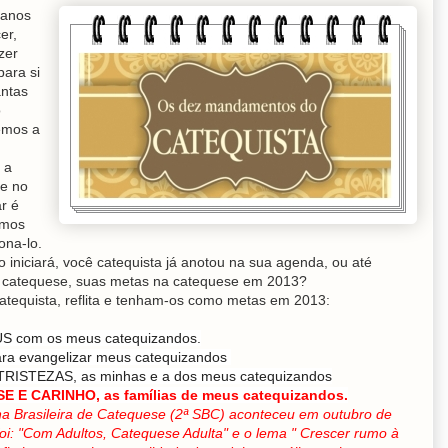
lanos
er,
zer
ara si
antas
o
emos a
 a
de no
r é
amos
ona-lo.
iniciará, você catequista já anotou na sua agenda, ou até
catequese, suas metas na catequese em 2013?
tequista, reflita e tenham-os como metas em 2013:
 com os meus catequizandos.
 evangelizar meus catequizandos
RISTEZAS, as minhas e a dos meus catequizandos
 E CARINHO, as famílias de meus catequizandos.
Brasileira de Catequese (2ª SBC) aconteceu em outubro de
foi: "Com Adultos, Catequese Adulta" e o lema " Crescer rumo à