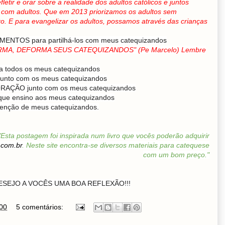
etir e orar sobre a realidade dos adultos católicos e juntos
se com adultos. Que em 2013 priorizamos os adultos sem
ro. E para evangelizar os adultos, possamos através das crianças
TOS para partilhá-los com meus catequizandos
RMA, DEFORMA SEUS CATEQUIZANDOS" (Pe Marcelo) Lembre
todos os meus catequizandos
nto com os meus catequizandos
AÇÃO junto com os meus catequizandos
e ensino aos meus catequizandos
enção de meus catequizandos.
"Esta postagem foi inspirada num livro que vocês poderão adquirir
.com.br
. Neste site encontra-se diversos materiais para catequese
com um bom preço."
SEJO A VOCÊS UMA BOA REFLEXÃO!!!
00
5 comentários: