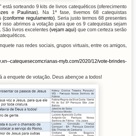
está sorteando 9 kits de livros catequéticos (oferecimento
ozes
e
Paulinas
). Na 1ª fase, tivemos 68 catequistas
es
(conforme regulamento)
. Seria justo termos 68 presentes
r isso abrimos a votação para que os 9 catequistas sejam
. São livros excelentes
(vejam aqui)
que com certeza serão
atequéticos.
quete nas redes sociais, grupos virtuais, entre os amigos,
w.xn--catequesecomcrianas-myb.com/2020/12/vote-brindes-
tá a enquete de votação. Deus abençoe a todos!