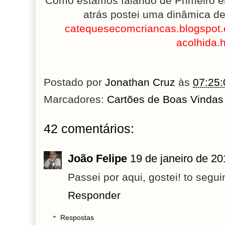
Como estamos falando de Primeiro e
atrás postei uma dinâmica de 
catequesecomcriancas.blogspot.
acolhida.
Postado por
Jonathan Cruz
às
07:25:
Marcadores:
Cartões de Boas Vindas
42 comentários:
João Felipe
19 de janeiro de 20
Passei por aqui, gostei! to segui
Responder
Respostas