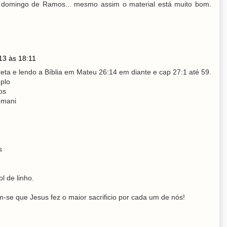
 domingo de Ramos... mesmo assim o material está muito bom.
13 às 18:11
eta e lendo a Bíblia em Mateu 26:14 em diante e cap 27:1 até 59.
plo
os
emani
s
l de linho.
-se que Jesus fez o maior sacrificio por cada um de nós!