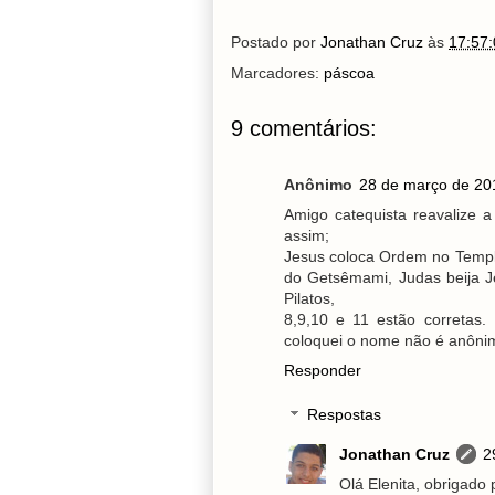
Postado por
Jonathan Cruz
às
17:57:
Marcadores:
páscoa
9 comentários:
Anônimo
28 de março de 20
Amigo catequista reavalize 
assim;
Jesus coloca Ordem no Templ
do Getsêmami, Judas beija J
Pilatos,
8,9,10 e 11 estão corretas.
coloquei o nome não é anôni
Responder
Respostas
Jonathan Cruz
2
Olá Elenita, obrigado 