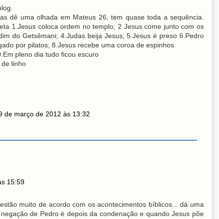
blog.
tas dê uma olhada em Mateus 26, tem quase toda a sequência.
eta 1.Jesus coloca ordem no templo; 2 Jesus come junto com os
ardim do Getsêmani; 4.Judas beija Jesus; 5.Jesus é preso 6.Pedro
ogado por pilatos; 8.Jesus recebe uma coroa de espinhos
.Em pleno dia tudo ficou escuro
 de linho
9 de março de 2012 às 13:32
às 15:59
 estão muito de acordo com os acontecimentos bíblicos... dá uma
. a negação de Pedro é depois da condenação e quando Jesus põe