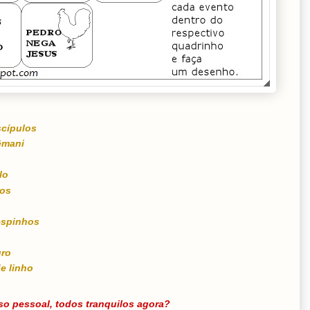
scípulos
êmani
lo
tos
espinhos
uro
e linho
so pessoal, todos tranquilos agora?