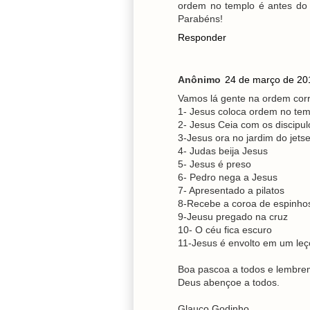
ordem no templo é antes do
Parabéns!
Responder
Anônimo
24 de março de 20
Vamos lá gente na ordem corr
1- Jesus coloca ordem no tem
2- Jesus Ceia com os discipul
3-Jesus ora no jardim do jets
4- Judas beija Jesus
5- Jesus é preso
6- Pedro nega a Jesus
7- Apresentado a pilatos
8-Recebe a coroa de espinho
9-Jeusu pregado na cruz
10- O céu fica escuro
11-Jesus é envolto em um leço
Boa pascoa a todos e lembrem
Deus abençoe a todos.
Glauco Godinho