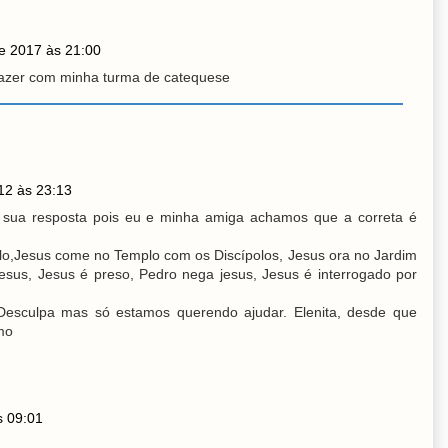
de 2017 às 21:00
 fazer com minha turma de catequese
12 às 23:13
a sua resposta pois eu e minha amiga achamos que a correta é
o,Jesus come no Templo com os Discípolos, Jesus ora no Jardim
esus, Jesus é preso, Pedro nega jesus, Jesus é interrogado por
 Desculpa mas só estamos querendo ajudar. Elenita, desde que
mo
s 09:01