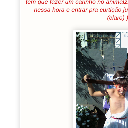
tem que fazer um carinho no animalz
nessa hora e entrar pra curtição j
(claro) )