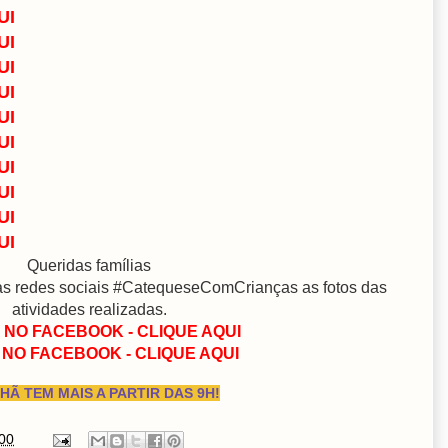
UI
UI
UI
UI
UI
UI
UI
UI
UI
UI
Queridas famílias
as redes sociais #CatequeseComCrianças as fotos das
atividades realizadas.
 NO FACEBOOK - CLIQUE AQUI
NO FACEBOOK - CLIQUE AQUI
Ã TEM MAIS A PARTIR DAS 9H!
00