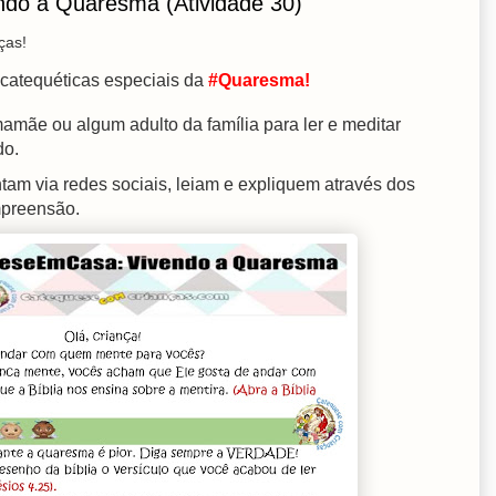
do a Quaresma (Atividade 30)
ças!
 catequéticas especiais da
#Quaresma!
amãe ou algum adulto da família para ler e meditar
do.
tam via redes sociais, leiam e expliquem através dos
mpreensão.