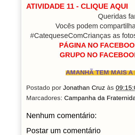
ATIVIDADE 11 - CLIQUE AQUI
Queridas fa
Vocês podem compartilhar
#CatequeseComCrianças as fotos 
PÁGINA NO FACEBOOK
GRUPO NO FACEBOOK
AMANHÃ TEM MAIS A 
Postado por
Jonathan Cruz
às
09:15:
Marcadores:
Campanha da Fraternid
Nenhum comentário:
Postar um comentário