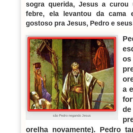
sogra querida, Jesus a curou
febre, ela levantou da cama 
gostoso pra Jesus, Pedro e seus
Pe
es
o
pr
or
a 
fo
de
são Pedro negando Jesus
pr
orelha novamente). Pedro t