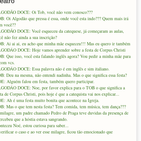
Teatro
GODÃO DOCE: Oi Tob, você não vem conosco???
B: Oi Algodão que pressa é essa, onde você esta indo??? Quem mais irá
m você??
GODÃO DOCE: Você esqueceu da catequese, já começaram as aulas,
cê não fez ainda a sua inscrição?
B: Ai ai ai, eu acho que minha mãe esqueceu!!! Mas eu quero ir também
GODÂO DOCE: Hoje vamos aprender sobre a festa de Corpus Christi
B: Que isso, você esta falando inglês agora? Vou pedir a minha mãe para
 com vcs.
GODÂO DOCE: Essa palavra não é em inglês e sim italiano.
B: Deu na mesma, não entendi nadinha. Mas o que significa essa festa?
E: Alguém falou em festa, também quero participar.
GODÂO DOCE: Noe, por favor explica para o TOB o que significa a
sta de Corpus Christi, pois hoje é que a catequista vai nos explicar...
E: Ah é uma festa muito bonita que acontece na Igreja.
B: Mas o que tem nesta festa? Tem comida, tem música, tem dança???
 milagre, um padre chamado Pedro de Praga teve duvidas da presença de
percebeu que a hóstia estava sangrando.
ceu Noé, estou curiosa para saber...
rificar o caso e ao ver esse milagre, ficou tão emocionado que