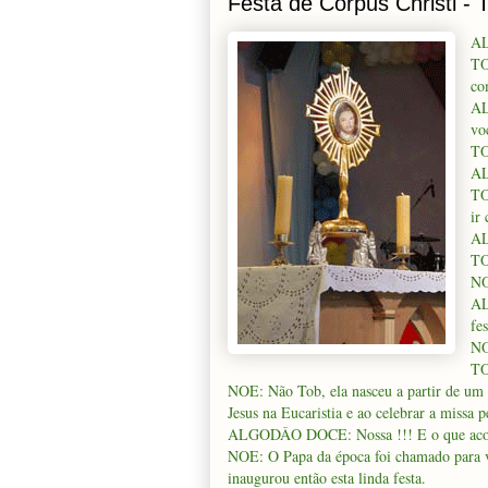
Festa de Corpus Christi - 
AL
TO
co
AL
vo
TO
AL
TO
ir
AL
TO
NO
AL
fe
NO
TO
NOE: Não Tob, ela nasceu a partir de um
Jesus na Eucaristia e ao celebrar a missa 
ALGODÂO DOCE: Nossa !!! E o que aconte
NOE: O Papa da época foi chamado para ve
inaugurou então esta linda festa.