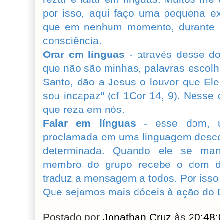
por isso, aqui faço uma pequena ex
que em nenhum momento, durante o
consciência.
Orar em línguas
- através desse do
que não são minhas, palavras escolhi
Santo, dão a Jesus o louvor que El
sou incapaz" (cf 1Cor 14, 9). Nesse 
que reza em nós.
Falar em línguas
- esse dom, 
proclamada em uma linguagem desco
determinada. Quando ele se mani
membro do grupo recebe o dom da
traduz a mensagem a todos. Por isso
Que sejamos mais dóceis à ação do E
Postado por
Jonathan Cruz
às
20:48: