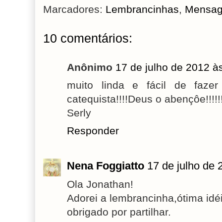
Marcadores:
Lembrancinhas
,
Mensag
10 comentários:
Anônimo
17 de julho de 2012 à
muito linda e fácil de faze
catequista!!!!Deus o abençôe!!!!!!bj
Serly
Responder
Nena Foggiatto
17 de julho de 
Ola Jonathan!
Adorei a lembrancinha,ótima idé
obrigado por partilhar.