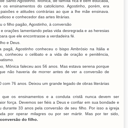
 de Santo Agostinho. Mônica, de família rica e bem educada,
me os ensinamentos do catolicismo. Agostinho, porém, era
 paixões e atitudes contrárias ao que a lhe mãe ensinava.
udioso e conhecedor das artes litrárias.
 o filho pagão, Agostinho, à conversão
 e orações lamentando pelas vida desregrada e as heresias
para que ele encontrasse a verdadeira fé.
ilho e Deus.
a pagã, Agostinho conheceu o bispo Ambrósio na Itália e
s, conheceu o celibato e a vida de oração e penitência,
batismo.
lho, Mônica faleceu aos 56 anos. Mas estava serena porque
ue não haveria de morrer antes de ver a conversão de
0 com 76 anos. Deixou um grande legado de obras literárias
 que os ensinamentos e a conduta cristã nunca devem ser
ior força. Devemos ser fiéis a Deus e confiar em sua bondade e
 durante 33 anos pela conversão de seu filho. Por isso a igreja
ada por operar milagres ou por ser mártir. Mas por ter sido,
conversão do filho.