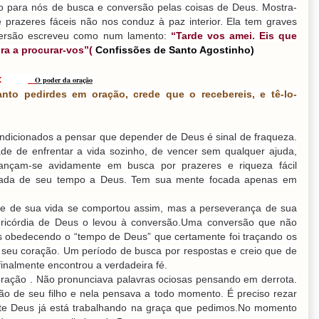
 para nós de busca e conversão pelas coisas de Deus. Mostra-
prazeres fáceis não nos conduz à paz interior. Ela tem graves
versão escreveu como num lamento:
“Tarde vos amei. Eis que
ora a procurar-vos”(
Confissões de Santo Agostinho)
ADE:
O poder da oração
nto pedirdes em oração, crede que o recebereis, e tê-lo-
ndicionados a pensar que depender de Deus é sinal de fraqueza.
e de enfrentar a vida sozinho, de vencer sem qualquer ajuda,
ançam-se avidamente em busca por prazeres e riqueza fácil
nada de seu tempo a Deus. Tem sua mente focada apenas em
te de sua vida se comportou assim, mas a perseverança de sua
ricórdia de Deus o levou à conversão.Uma conversão que não
s obedecendo o “tempo de Deus” que certamente foi traçando os
e seu coração. Um período de busca por respostas e creio que de
 finalmente encontrou a verdadeira fé.
oração . Não pronunciava palavras ociosas pensando em derrota.
ão de seu filho e nela pensava a todo momento. É preciso rezar
nte Deus já está trabalhando na graça que pedimos.No momento