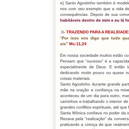
e) Santo Agostinho também é modelo
nos com seu exemplo que a vida de 
consequências. Depois de sua con
habitáveis dentro de mim e eu lá f
.II
- TRAZENDO PARA A REALID
“
Por isso vos digo que tudo qua
eis”
Mc:11,24
Em nossa sociedade muitos estão co
Pensam que “sucesso” é a capacidad
especialmente de Deus. E então l
dedicando muito pouco ou quase 
coisas materiais.
Santo Agostinho durante grande par
mãe na oração e confiança na mise
aconteceu de um dia para outro, ma
caminhos e trabalhando o interior d
grandes conflitos espirituais, até que
Santa Mônica confiava no poder da 
Rezava pela “realização” da convers
praticando a crença de que realme