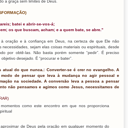
o a graça sem limites de Deus.
ANSFORMAÇÃO)
reis; batei e abrir-se-vos-á;
em; os que buscam, acham; e a quem bate, se abre."
 à oração e à confiança em Deus, na certeza de que Ele não
s necessidades, sejam elas coisas materiais ou espirituais, desde
do por obtê-las. Não basta porém somente “pedir”. É preciso
o objetivo desejado. É “procurar e bater”.
s atual do que nunca.: Converter-se é crer no evangelho. A
o modo de pensar que leva à mudança no agir pessoal e
rmação na sociedade. A conversão leva a pessoa a pensar
anto não pensamos e agimos como Jesus, necessitamos de
RAR)
 momentos como este encontro em que nos proporciona
iritual
se aproximar de Deus pela oração em qualquer momento do