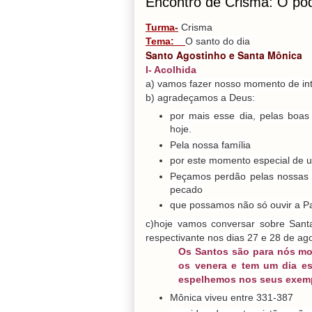
Encontro de Crisma: O po
Turma-
Crisma
Tema:
O santo do dia
Santo Agostinho e Santa Mônica
I- Acolhida
a) vamos fazer nosso momento de in
b) agradeçamos a Deus:
por mais esse dia, pelas boa
hoje.
Pela nossa família
por este momento especial de u
Peçamos perdão pelas nossas 
pecado
que possamos não só ouvir a Pa
c)hoje vamos conversar sobre Sant
respectivante nos dias 27 e 28 de ag
Os Santos são para nós mode
os venera e tem um dia es
espelhemos nos seus exem
Mônica viveu entre 331-387