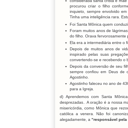
considerada santa cristã e mãe
procurou criar o filho confor
inquieto, sempre envolvido em
Tinha uma inteligência rara. Est
Foi Santa Mõnica quem conduziu
Foram muitos anos de lágrimas
do filho. Orava fervorosamente 
Ela era a intermediária entre o f
Depois de muitos anos de vid
inspirado pelas suas pregaçõe
convertendo-se e recebendo o 
Depois da conversão de seu fi
sempre confiou em Deus de q
Agostinho.
Agostinho faleceu no ano de 43
para a Igreja.
d) Aprendemos com Santa Mõnica
desprezadas.. A oração é a nossa ma
misericórdia, como Mônica que rezou
católica a venera. Não foi canoniz
alegadamente, a
“responsável pela 