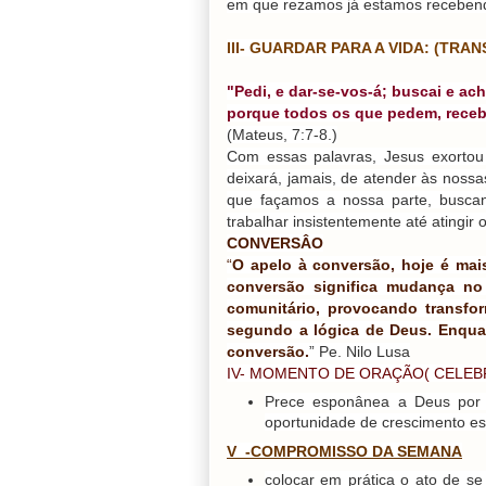
em que rezamos já estamos recebend
III- GUARDAR PARA A VIDA: (TR
"Pedi, e dar-se-vos-á; buscai e acha
porque todos os que pedem, receb
(Mateus, 7:7-8.)
Com essas palavras, Jesus exortou
deixará, jamais, de atender às nossa
que façamos a nossa parte, buscan
trabalhar insistentemente até atingir 
CONVERSÂO
“
O apelo à conversão, hoje é mai
conversão significa mudança n
comunitário, provocando transfo
segundo a lógica de Deus. Enqu
conversão.
” Pe. Nilo Lusa
IV- MOMENTO DE ORAÇÃO( CELEB
Prece esponânea a Deus por
oportunidade de crescimento esp
V_-COMPROMISSO DA SEMANA
colocar em prática o ato de 