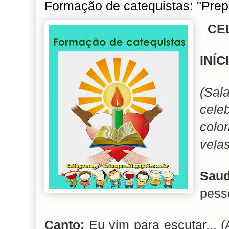
Formação de catequistas: "Prep
CE
INÍ
(Sal
cel
color
velas
Sau
pess
Canto:
Eu vim para escutar... (