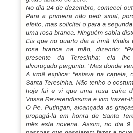
No dia 24 de dezembro, comecei out
Para a primeira não pedi sinal, po
efeito, mas solicitei-o para a segund
uma rosa branca. Ninguém sabia dist
Eis que no quarto dia a irmã Vitali
rosa branca na mão, dizendo: "Pa
presente da Teresinha; ela lh
alvoroçado pergunto: "Mas donde vem
A irmã explica: "estava na capela,
Santa Teresinha. Não tenho o costume
hoje fui e vi que uma rosa caíra d
Vossa Reverendíssima e vim trazer-lh
O Pe. Putingan, alcançada as graça
propagá-la em honra de Santa Ter
mês esta novena. Assim, no dia 9
pessoas que desejarem fazer a nove