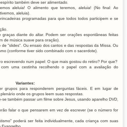
 espírito também deve ser alimentado.
mos aleluia! O alimento que teremos, aleluia! (No final: Ao
ivemos, aleluia).
 brincadeiras programadas para que todos todos participem e se
ção.
graças diante do altar. Podem ser orações espontâneas feitas
om de música suave para oração).
 de "slides". Ou ensaio dos cantos e das respostas da Missa. Ou
mo (conforme tiver sido combinado com o sacerdote).
iro escrevendo num papel: O que mais gostou do retiro? Por que?
á com uma cestinha recolhendo o papel com a avaliação do
Variantes:
er grupos para responderem perguntas fáceis. E em lugar de
o plenário onde os grupos leem suas respostas.
de-se também passar um filme sobre Jesus, usando aparelho DVD,
derão falar o que pensarem em vez de escrever (se o número for
smo" poderá ser feita individualmente, cada criança com suas
o Evangelho.