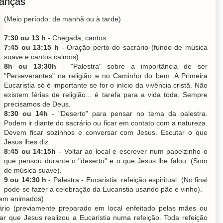
ianças"
(Meio período: de manhã ou à tarde)
7:30 ou 13 h
- Chegada, cantos.
7:45 ou 13:15 h
- Oração perto do sacrário (fundo de música
suave e cantos calmos).
8h ou 13:30h
- "Palestra" sobre a importância de ser
"Perseverantes" na religião e no Caminho do bem. A Primeira
Eucaristia só é importante se for o início da vivência cristã. Não
existem férias de religião... é tarefa para a vida toda. Sempre
precisamos de Deus.
8:30 ou 14h
- "Deserto" para pensar no tema da palestra.
Podem ir diante do sacrário ou ficar em contato com a natureza.
Devem ficar sozinhos e conversar com Jesus. Escutar o que
Jesus lhes diz.
8:45 ou 14:15h
- Voltar ao local e escrever num papelzinho o
que pensou durante o "deserto" e o que Jesus lhe falou. (Som
de música suave).
9 ou 14:30 h
- Palestra - Eucaristia: refeição espiritual. (No final
pode-se fazer a celebração da Eucaristia usando pão e vinho).
bem animados)
rio (previamente preparado em local enfeitado pelas mães ou
ar que Jesus realizou a Eucaristia numa refeição. Toda refeição