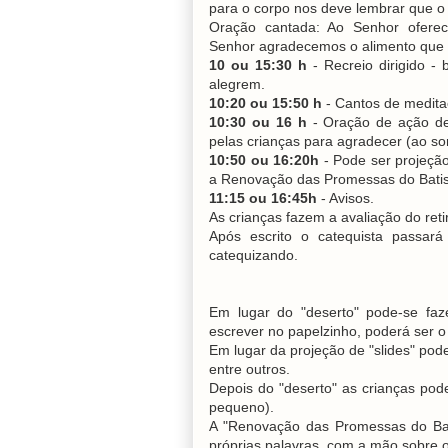
para o corpo nos deve lembrar que o
Oração cantada: Ao Senhor oferece
Senhor agradecemos o alimento que t
10 ou 15:30 h
- Recreio dirigido -
alegrem.
10:20 ou 15:50 h
- Cantos de medita
10:30 ou 16 h
- Oração de ação de 
pelas crianças para agradecer (ao s
10:50 ou 16:20h
- Pode ser projeção
a Renovação das Promessas do Batis
11:15 ou 16:45h
- Avisos.
As crianças fazem a avaliação do ret
Após escrito o catequista passar
catequizando.
Em lugar do "deserto" pode-se faz
escrever no papelzinho, poderá ser 
Em lugar da projeção de "slides" po
entre outros.
Depois do "deserto" as crianças po
pequeno).
A "Renovação das Promessas do Bati
próprias palavras, com a mão sobre 