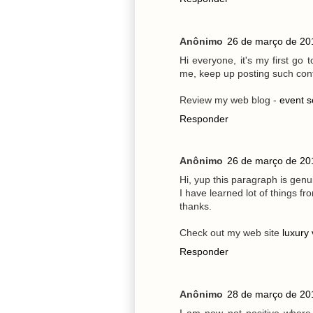
Anônimo
26 de março de 20
Hi everyone, it's my first go to
me, keep up posting such con
Review my web blog -
event 
Responder
Anônimo
26 de março de 20
Hi, yup this paragraph is genu
I have learned lot of things fr
thanks.
Check out my web site
luxury 
Responder
Anônimo
28 de março de 20
I am now not positive where 