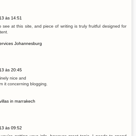
13 às 14:51
 see at this site, and piece of writing is truly fruitful designed for
tent.
services Johannesburg
13 às 20:45
inely nice and
om it concerning blogging.
villas in marrakech
13 às 09:52
you're getting your info, however great topic. I needs to spend