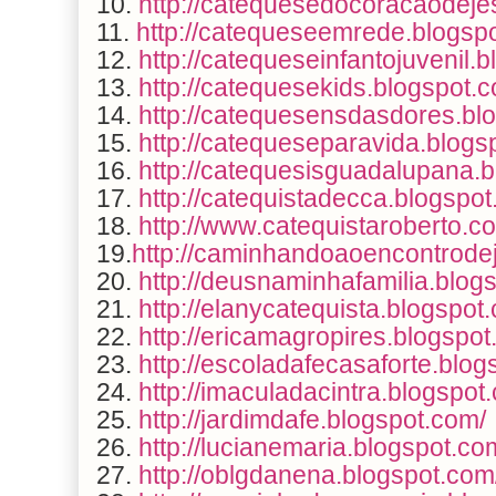
10.
http://catequesedocoracaodeje
11.
http://catequeseemrede.blogsp
12.
http://catequeseinfantojuvenil.
13.
http://catequesekids.blogspot.
14.
http://catequesensdasdores.bl
15.
http://catequeseparavida.blogs
16.
http://catequesisguadalupana.
17.
http://catequistadecca.blogspot
18.
http://www.catequistaroberto.co
19.
http://caminhandoaoencontrode
20.
http://deusnaminhafamilia.blog
21.
http://elanycatequista.blogspot
22.
http://ericamagropires.blogspot
23.
http://escoladafecasaforte.blog
24.
http://imaculadacintra.blogspot
25.
http://jardimdafe.blogspot.com/
26.
http://lucianemaria.blogspot.co
27.
http://oblgdanena.blogspot.com