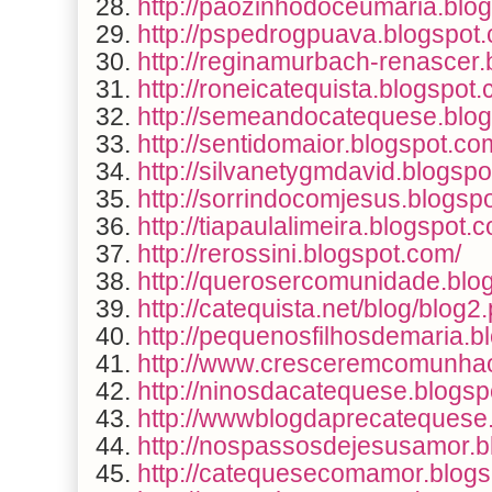
28.
http://paozinhodoceumaria.blo
29.
http://pspedrogpuava.blogspot
30.
http://reginamurbach-renascer.
31.
http://roneicatequista.blogspot
32.
http://semeandocatequese.blog
33.
http://sentidomaior.blogspot.co
34.
http://silvanetygmdavid.blogspo
35.
http://sorrindocomjesus.blogsp
36.
http://tiapaulalimeira.blogspot.
37.
http://rerossini.blogspot.com/
38.
http://querosercomunidade.blo
39.
http://catequista.net/blog/blog2
40.
http://pequenosfilhosdemaria.b
41.
http:
//www.cresceremcomunhao
42.
http://ninosdacatequese.blogsp
43.
http://wwwblogdaprecatequese
44.
http://nospassosdejesusamor.b
45.
http://catequesecomamor.blogs