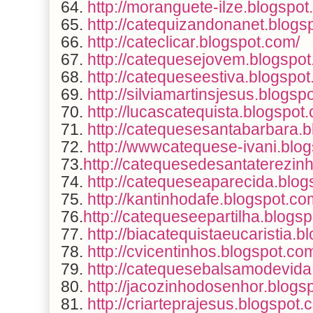
64.
http://moranguete-ilze.blogspo
65.
http://catequizandonanet.blogs
66.
http://cateclicar.blogspot.com/
67.
http://catequesejovem.blogspot
68.
http://catequeseestiva.blogspot
69.
http://silviamartinsjesus.blogsp
70.
http://lucascatequista.blogspot
71.
http://catequesesantabarbara.b
72.
http://wwwcatequese-ivani.blo
73.
http://catequesedesantaterezin
74.
http://catequeseaparecida.blog
75.
http://kantinhodafe.blogspot.co
76.
http://catequeseepartilha.blogs
77.
http://biacatequistaeucaristia.
78.
http://cvicentinhos.blogspot.co
79.
http://catequesebalsamodevida
80.
http://jacozinhodosenhor.blogs
81.
http://criarteprajesus.blogspot.