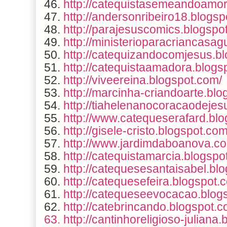
46.
http://catequistasemeandoamor
47.
http://andersonribeiro18.blogsp
48.
http://parajesuscomics.blogspo
49.
http://ministerioparacriancasa
50.
http://catequizandocomjesus.b
51.
http://catequistaamadora.blogs
52.
http://viveereina.blogspot.com/
53.
http://marcinha-criandoarte.blo
54.
http://tiahelenanocoracaodejes
55.
http://www.catequeserafard.bl
56.
http://gisele-cristo.blogspot.com
57.
http://www.jardimdaboanova.co
58.
http://catequistamarcia.blogspo
59.
http://catequesesantaisabel.bl
60.
http://catequesefeira.blogspot.
61.
http://catequeseevocacao.blog
62.
http://catebrincando.blogspot.c
63. http://cantinhoreligioso-juliana