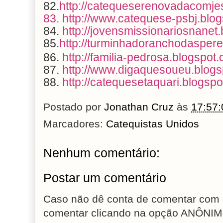
82.
http://catequeserenovadacomje
83. http://www.catequese-psbj.blog
84.
http://jovensmissionariosnanet
85.
http://turminhadoranchodaspere
86.
http://familia-pedrosa.blogspot.
87.
http://www.digaquesoueu.blogs
88.
http://catequesetaquari.blogspo
Postado por
Jonathan Cruz
às
17:57:
Marcadores:
Catequistas Unidos
Nenhum comentário:
Postar um comentário
Caso não dê conta de comentar com 
comentar clicando na opção ANÔNIM