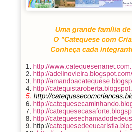
Uma grande família de
O "Catequese com Cria
Conheça cada integrante
1.
http://www.catequesenanet.com.
2.
http://adelinovieira.blogspot.com
3.
http://amandoacatequese.blogsp
4.
http://catequistaroberta.blogspot
5.
http://catequesecomcriancas.b
6.
http://catequesecaminhando.blo
7.
http://catequesecasaforte.blogs
8.
http://catequesechamadodedeus
9. http://
catequesedeeucaristia.blo