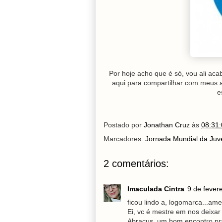
Por hoje acho que é só, vou ali ac
aqui para compartilhar com meus a
e
Postado por
Jonathan Cruz
às
08:31:
Marcadores:
Jornada Mundial da Juv
2 comentários:
Imaculada Cintra
9 de fever
ficou lindo a, logomarca...amei
Ei, vc é mestre em nos deixar 
Abraçus, um bom encontro pra