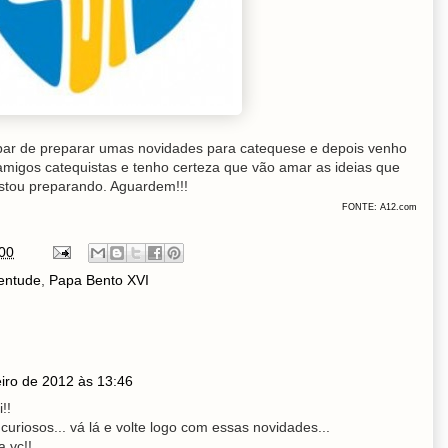
abar de preparar umas novidades para catequese e depois venho
migos catequistas e tenho certeza que vão amar as ideias que
stou preparando. Aguardem!!!
FONTE: A12.com
00
entude
,
Papa Bento XVI
eiro de 2012 às 13:46
!!
curiosos... vá lá e volte logo com essas novidades...
 vc!!