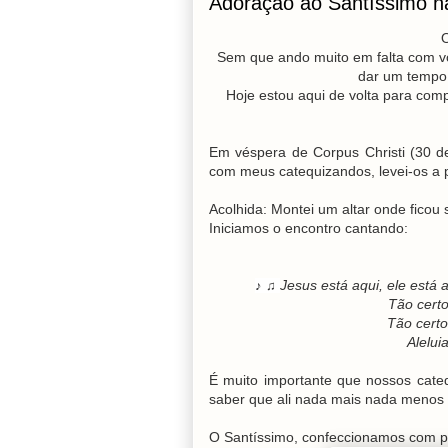
Adoração ao Santíssimo n
O
Sem que ando muito em falta com v
dar um tempo 
Hoje estou aqui de volta para compa
Em véspera de Corpus Christi (30 de 
com meus catequizandos, levei-os a 
Acolhida: Montei um altar onde ficou
Iniciamos o encontro cantando:
Jesus está aqui, ele está a
♪ ♫
Tão cert
Tão certo
Alelui
É muito importante que nossos cate
saber que ali nada mais nada menos é
O Santíssimo, confeccionamos com pa