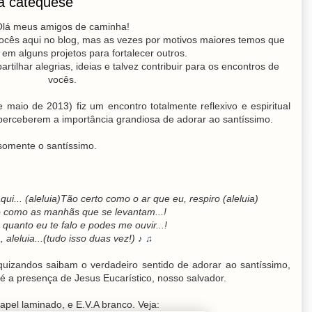
a catequese
lá meus amigos de caminha!
ocês aqui no blog, mas as vezes por motivos maiores temos que
em alguns projetos para fortalecer outros.
rtilhar alegrias, ideias e talvez contribuir para os encontros de
vocês.
maio de 2013) fiz um encontro totalmente reflexivo e espiritual
perceberem a importância grandiosa de adorar ao santíssimo.
 somente o santíssimo.
qui... (aleluia)Tão certo como o ar que eu, respiro (aleluia)
o como as manhãs que se levantam...!
 quanto eu te falo e podes me ouvir...!
a, aleluia...(tudo isso duas vez!)
♪ ♫
quizandos saibam o verdadeiro sentido de adorar ao santíssimo,
 a presença de Jesus Eucarístico, nosso salvador.
pel laminado, e E.V.A branco. Veja: